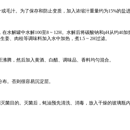
汁或毛汁。为了保存和防止变质，加入浓缩汁重量约为15%的盐
水解罐中水解100至8 ~ 12H。水解后将碳酸钠和pH从约4
、生姜、肉桂等调味料加入水中加热，煮1.5 ~ 2H过滤。
至沸腾，然后加入黄酒、白醋、调味品、香料均匀混合。
分布。否则很容易沉淀层。
min，达到灭菌目的。灭菌后，蚝油预先清洗、消毒，放入干燥的玻璃