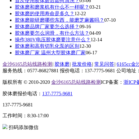
首次使用胶体磨后如何清洗？
05-06
胶体磨和磨浆机有什么不一样呢？
03-21
胶体磨的使用寿命是多久？
12-22
胶体磨能研磨哪些东西，能磨芝麻酱吗？
07-10
胶体磨品牌厂家要怎么选择？
09-16
胶体磨要怎么润滑，有什么方法？
04-09
操作380V电压胶体磨要注意什么？
12-14
胶体磨和高剪切乳化泵的区别
12-30
胶体磨厂家 温州大型胶体磨厂家
06-17
金沙6165总站线路检测
|
胶体磨
|
批发价格
|
常见问答
|
6165cc
服务热线：0577-86827881
报价电话：137-7775-9681
公司地址
版权所有 © 2010-2020
金沙6165总站线路检测
ICP备案：
浙ICP备
胶体磨报价电话：
137-7775-9681
137-7775-9681
工作时间：8:30-17:00
扫码添加微信