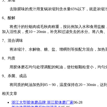
5、浓缩
去除腥味的煮汁用复锅浓缩到含水量65%以下，就是浓缩
6、酸解
将煮汁的牡蛎肉或毛秋肉称重，按比例加入水和食用盐酸，在
加入活性炭，煮10 ~ 20min，补充和过滤失去的水分。将八角
7、混合调味
将浓缩汁、水解物、糖、盐、增稠剂等按配方混合，加热
8、均质
用胶体磨石均匀处理调配的蚝油，使牡蛎颗粒变小，均匀
9、杀菌、成品
将同质的蚝油加热到85 ~ 90，温度保持在20 ~ 30
相关文章
浙江大型胶体磨品牌 浙江胶体磨厂家
06-28